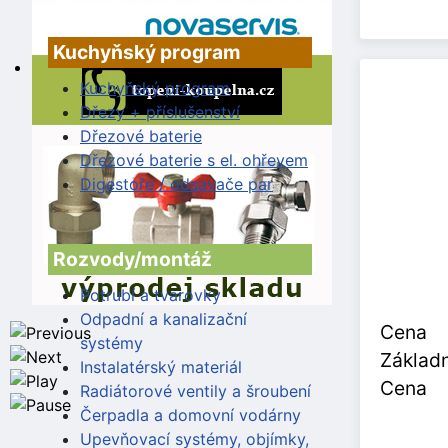
Kuchyňský program
Kuchyňský program
Dřezy + příslušenství
Dřezové baterie
Dřezové baterie s el. ohřevem
Digestoře / odsavače par
Rozvody/montáž
Potrubí a tvarovky
Odpadní a kanalizační
Cena
systémy
Základn
Instalatérský materiál
Cena
Radiátorové ventily a šroubení
Čerpadla a domovní vodárny
Upevňovací systémy, objímky,