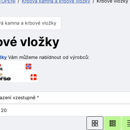
TOPENÍ
Krbová kamna a krbové vložky
Krbové vložky
á kamna a krbové vložky
ové vložky
žky
Vám můžeme nabídnout od výrobců: