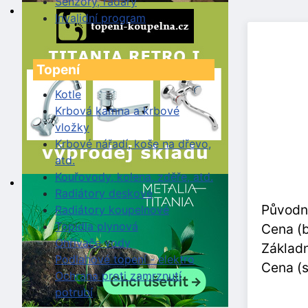
Senzory, radary
Invalidní program
Topení
Kotle
Krbová kamna a krbové
vložky
Krbové nářadí, koše na dřevo,
atd.
Kouřovody, kolena, zděře, atd.
Radiátory deskové
Původn
Radiátory koupelnové
Topidla plynová
Cena (
Ohřívače vody
Základn
Podlahové topení - elektro
Cena (
Ochrana proti zamrznutí
potrubí