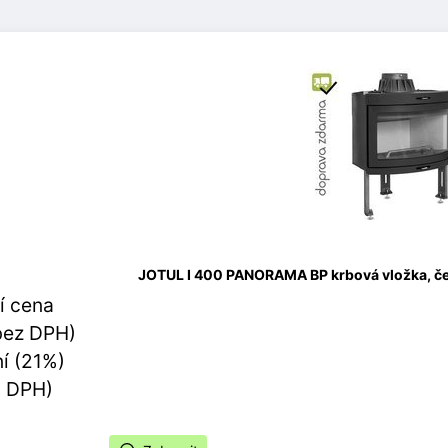
JOTUL I 400 PANORAMA BP krbová vložka, č
í cena
bez DPH)
í (21%)
s DPH)