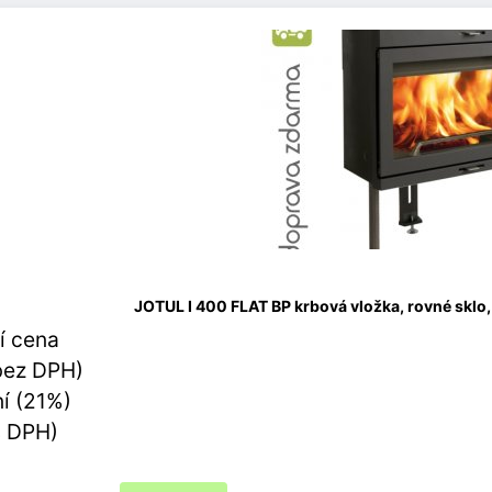
JOTUL I 400 FLAT BP krbová vložka, rovné skl
í cena
bez DPH)
í (21%)
s DPH)