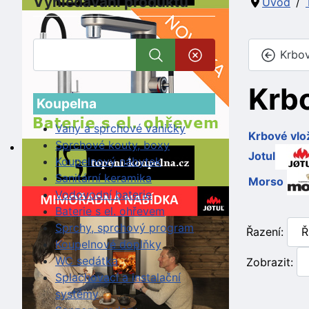
Vyhledávání produktů
Úvod
Krbov
Krb
Koupelna
Vany a sprchové vaničky
Krbové vlo
Sprchové kouty, boxy
Jotul
Koupelnový nábytek
Sanitární keramika
Morso
Vodovodní baterie
Baterie s el. ohřevem
Sprchy, sprchový program
Řazení:
Koupelnové doplňky
WC sedátka
Zobrazit:
Splachovací a instalační
systémy