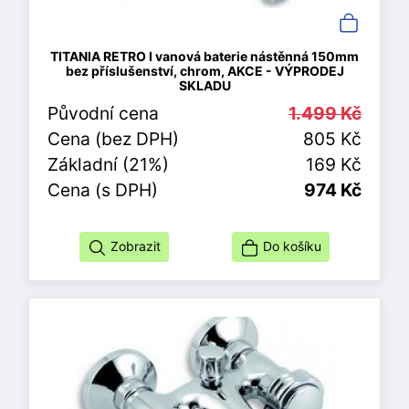
TITANIA RETRO I vanová baterie nástěnná 150mm
bez příslušenství, chrom, AKCE - VÝPRODEJ
SKLADU
Původní cena
1.499 Kč
Cena (bez DPH)
805 Kč
Základní (21%)
169 Kč
Cena (s DPH)
974 Kč
Zobrazit
Do košíku