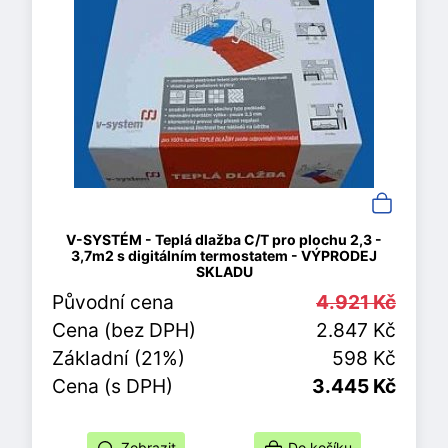
V-SYSTÉM - Teplá dlažba C/T pro plochu 2,3 -
3,7m2 s digitálním termostatem - VÝPRODEJ
SKLADU
Původní cena
4.921 Kč
Cena (bez DPH)
2.847 Kč
Základní (21%)
598 Kč
Cena (s DPH)
3.445 Kč
Zobrazit
Do košíku