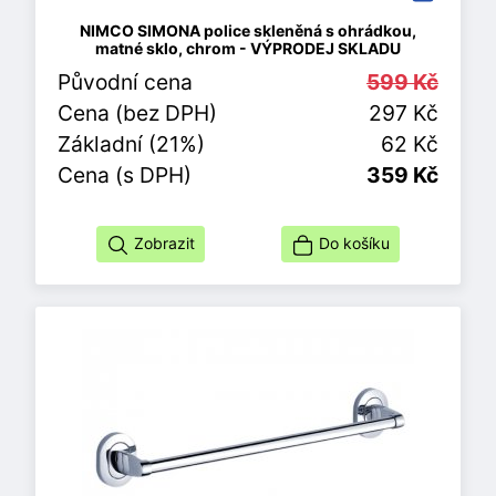
NIMCO SIMONA police skleněná s ohrádkou,
matné sklo, chrom - VÝPRODEJ SKLADU
Původní cena
599 Kč
Cena (bez DPH)
297 Kč
Základní (21%)
62 Kč
Cena (s DPH)
359 Kč
Zobrazit
Do košíku