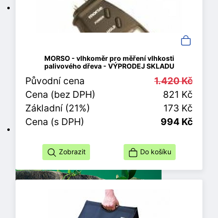
MORSO - vlhkoměr pro měření vlhkosti
palivového dřeva - VÝPRODEJ SKLADU
Původní cena
1.420 Kč
Cena (bez DPH)
821 Kč
Základní (21%)
173 Kč
Cena (s DPH)
994 Kč
Zobrazit
Do košíku