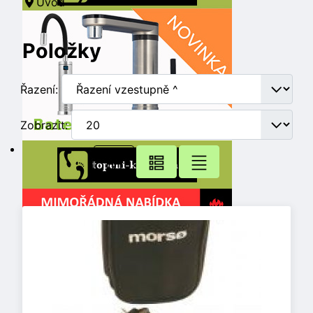
Úvod
Položky
Řazení:
Zobrazit: