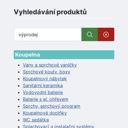
Vyhledávání produktů
Koupelna
Vany a sprchové vaničky
Sprchové kouty, boxy
Koupelnový nábytek
Sanitární keramika
Vodovodní baterie
Baterie s el. ohřevem
Sprchy, sprchový program
Koupelnové doplňky
WC sedátka
Splachovací a instalační systémy