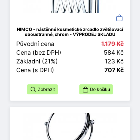
NIMCO - nástěnné kosmetické zrcadlo zvětšovací
oboustranné, chrom - VÝPRODEJ SKLADU
Původní cena
1.179 Kč
Cena (bez DPH)
584 Kč
Základní (21%)
123 Kč
Cena (s DPH)
707 Kč
Zobrazit
Do košíku