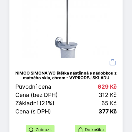
NIMCO SIMONA WC štětka nástěnná s nádobkou z
matného skla, chrom - VÝPRODEJ SKLADU
Původní cena
629 Kč
Cena (bez DPH)
312 Kč
Základní (21%)
65 Kč
Cena (s DPH)
377 Kč
Zobrazit
Do košíku