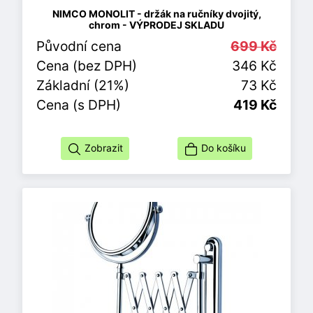
NIMCO MONOLIT - držák na ručníky dvojitý,
chrom - VÝPRODEJ SKLADU
Původní cena
699 Kč
Cena (bez DPH)
346 Kč
Základní (21%)
73 Kč
Cena (s DPH)
419 Kč
Zobrazit
Do košíku