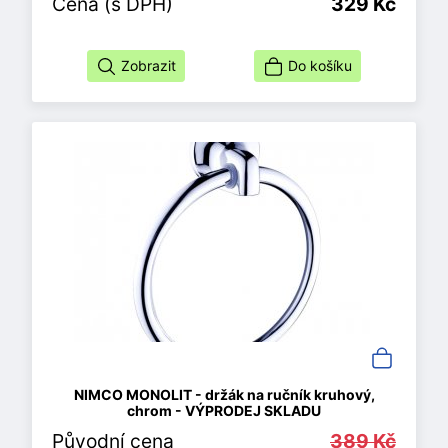
Cena (s DPH)
329 Kč
Zobrazit
Do košíku
NIMCO MONOLIT - držák na ručník kruhový,
chrom - VÝPRODEJ SKLADU
Původní cena
389 Kč