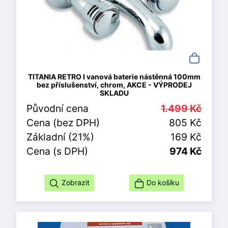
TITANIA RETRO I vanová baterie nástěnná 100mm
bez příslušenství, chrom, AKCE - VÝPRODEJ
SKLADU
Původní cena
1.499 Kč
Cena (bez DPH)
805 Kč
Základní (21%)
169 Kč
Cena (s DPH)
974 Kč
Zobrazit
Do košíku