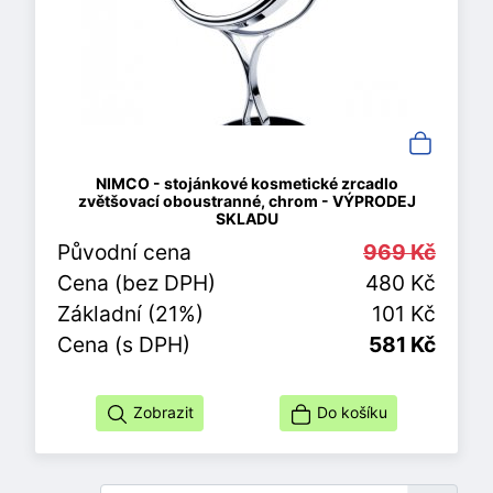
NIMCO - stojánkové kosmetické zrcadlo
zvětšovací oboustranné, chrom - VÝPRODEJ
SKLADU
Původní cena
969 Kč
Cena (bez DPH)
480 Kč
Základní (21%)
101 Kč
Cena (s DPH)
581 Kč
Zobrazit
Do košíku