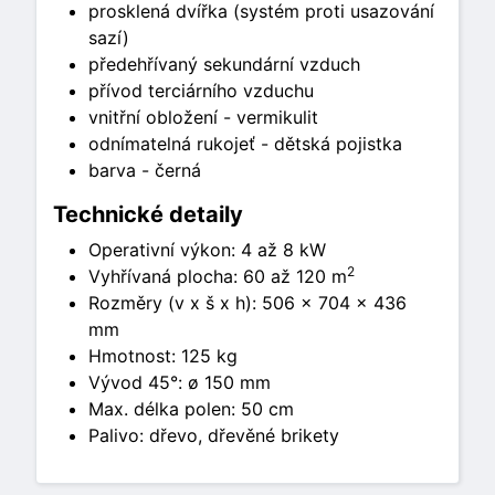
prosklená dvířka (systém proti usazování
sazí)
předehřívaný sekundární vzduch
přívod terciárního vzduchu
vnitřní obložení - vermikulit
odnímatelná rukojeť - dětská pojistka
barva - černá
Technické detaily
Operativní výkon: 4 až 8 kW
2
Vyhřívaná plocha: 60 až 120 m
Rozměry (v x š x h): 506 × 704 × 436
mm
Hmotnost: 125 kg
Vývod 45°: ø 150 mm
Max. délka polen: 50 cm
Palivo: dřevo, dřevěné brikety