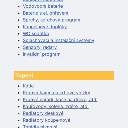
Vodovodní baterie
Baterie s el. ohřevem
Sprchy, sprchový program
Koupelnové doplňky
WC sedátka
Splachovací a instalační systémy
Senzory, radary
Invalidní program
Topení
Kotle
Krbová kamna a krbové vložky
Krbové nářadí, koše na dřevo, atd.
Kouřovody, kolena, zděře, atd.
Radiátory deskové
Radiátory koupelnové
Topidla plynová