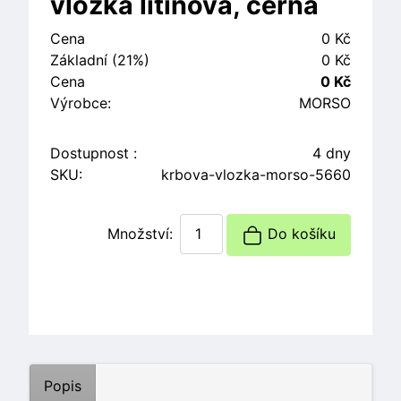
vložka litinová, černá
Cena
0 Kč
Základní (21%)
0 Kč
Cena
0 Kč
Výrobce:
MORSO
Dostupnost :
4 dny
SKU:
krbova-vlozka-morso-5660
Množství:
Do košíku
Popis