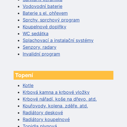
Vodovodní baterie
Baterie s el. ohřevem
Sprchy, sprchový program
Koupelnové doplňky
WC sedátka
Splachovací a instalační systémy
Senzory, radary
Invalidní program
Topení
Kotle
Krbová kamna a krbové vložky
Krbové nářadí, koše na dřevo, atd.
Kouřovody, kolena, zděře, atd.
Radiátory deskové
Radiátory koupelnové
Topidla plynová