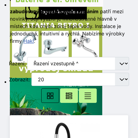
zabudovaným elektrickým ohříváním
patří mezi
novinky. Její využití je mnohostranné hlavně v
místech kde chybí zdroj teplé vody. Instalace je
jednoduchá, intuitivní a rychlá. Nabízíme výrobky
firmy
Hakl
.
Řazení:
Zobrazit: