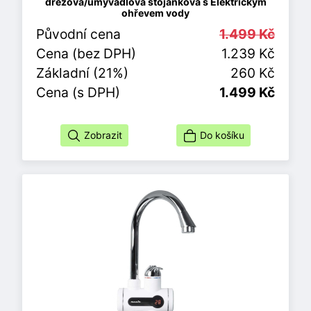
dřezová/umyvadlová stojánková s Elektrickým
ohřevem vody
Původní cena
1.499 Kč
Cena (bez DPH)
1.239 Kč
Základní (21%)
260 Kč
Cena (s DPH)
1.499 Kč
Zobrazit
Do košíku