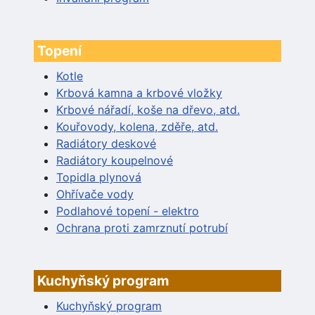
Topení
Kotle
Krbová kamna a krbové vložky
Krbové nářadí, koše na dřevo, atd.
Kouřovody, kolena, zděře, atd.
Radiátory deskové
Radiátory koupelnové
Topidla plynová
Ohřívače vody
Podlahové topení - elektro
Ochrana proti zamrznutí potrubí
Kuchyňský program
Kuchyňský program