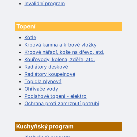
Invalidní program
Topení
Kotle
Krbová kamna a krbové vložky
Krbové nářadí, koše na dřevo, atd.
Kouřovody, kolena, zděře, atd.
Radiátory deskové
Radiátory koupelnové
Topidla plynová
Ohřívače vody
Podlahové topení - elektro
Ochrana proti zamrznutí potrubí
Kuchyňský program