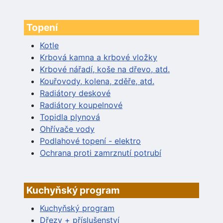
Topení
Kotle
Krbová kamna a krbové vložky
Krbové nářadí, koše na dřevo, atd.
Kouřovody, kolena, zděře, atd.
Radiátory deskové
Radiátory koupelnové
Topidla plynová
Ohřívače vody
Podlahové topení - elektro
Ochrana proti zamrznutí potrubí
Kuchyňský program
Kuchyňský program
Dřezy + příslušenství