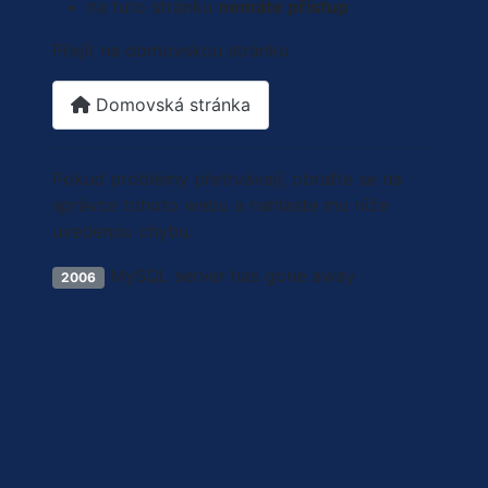
na tuto stránku
nemáte přístup
Přejít na domovskou stránku
Domovská stránka
Pokud problémy přetrvávají, obraťte se na
správce tohoto webu a nahlaste mu níže
uvedenou chybu.
MySQL server has gone away
2006