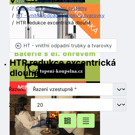
Úvod
ROZVODY / MONTÁŽ
Odpadní a kanalizační systémy
HT - vnitřní odpadní trubky a tvarovky
HTR redukce excentrická dlouhá
HT - vnitřní odpadní trubky a tvarovky
HTR redukce excentrická
dlouhá
Řazení:
Zobrazit: