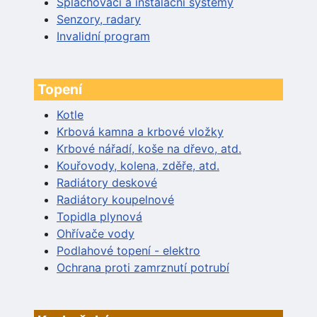
Splachovací a instalační systémy
Senzory, radary
Invalidní program
Topení
Kotle
Krbová kamna a krbové vložky
Krbové nářadí, koše na dřevo, atd.
Kouřovody, kolena, zděře, atd.
Radiátory deskové
Radiátory koupelnové
Topidla plynová
Ohřívače vody
Podlahové topení - elektro
Ochrana proti zamrznutí potrubí