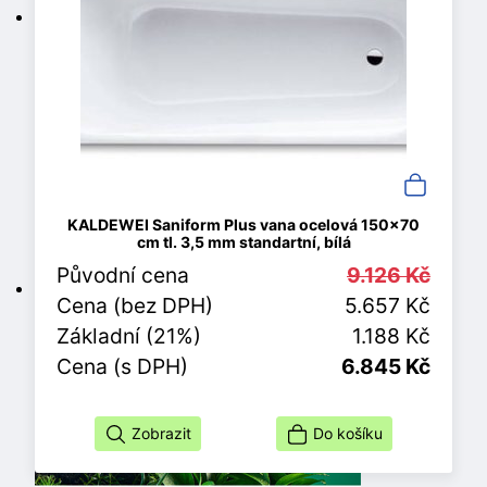
KALDEWEI Saniform Plus vana ocelová 150x70
cm tl. 3,5 mm standartní, bílá
Původní cena
9.126 Kč
Cena (bez DPH)
5.657 Kč
Základní (21%)
1.188 Kč
Cena (s DPH)
6.845 Kč
Zobrazit
Do košíku