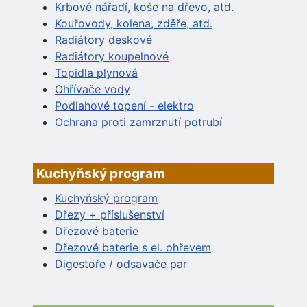
Krbové nářadí, koše na dřevo, atd.
Kouřovody, kolena, zděře, atd.
Radiátory deskové
Radiátory koupelnové
Topidla plynová
Ohřívače vody
Podlahové topení - elektro
Ochrana proti zamrznutí potrubí
Kuchyňský program
Kuchyňský program
Dřezy + příslušenství
Dřezové baterie
Dřezové baterie s el. ohřevem
Digestoře / odsavače par