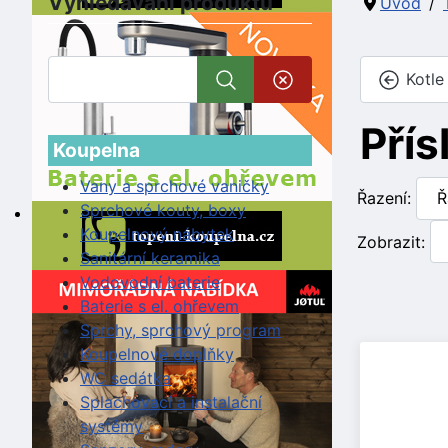
Vyhledávání produktů
Úvod
Kotle
Přís
Koupelna
Vany a sprchové vaničky
Řazení:
Sprchové kouty, boxy
Koupelnový nábytek
Zobrazit:
Sanitární keramika
Vodovodní baterie
Baterie s el. ohřevem
Sprchy, sprchový program
Koupelnové doplňky
WC sedátka
Splachovací a instalační
systémy