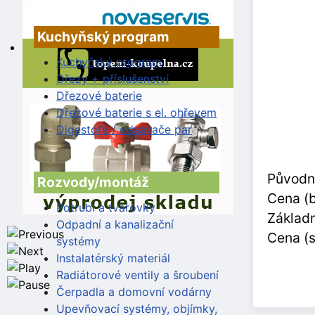
Kuchyňský program
Kuchyňský program
Dřezy + příslušenství
Dřezové baterie
Dřezové baterie s el. ohřevem
Digestoře / odsavače par
Původn
Rozvody/montáž
Cena (
Potrubí a tvarovky
Základn
Odpadní a kanalizační
Cena (
systémy
Instalatérský materiál
Radiátorové ventily a šroubení
Čerpadla a domovní vodárny
Upevňovací systémy, objímky,