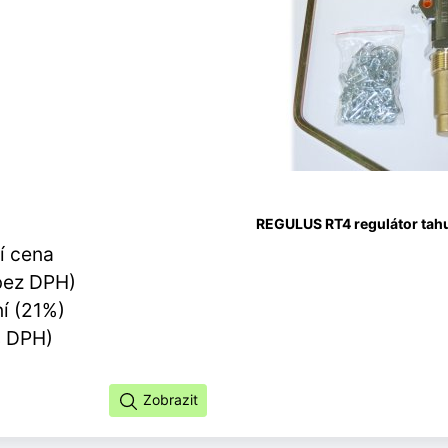
REGULUS RT4 regulátor tahu
í cena
bez DPH)
í (21%)
s DPH)
Zobrazit