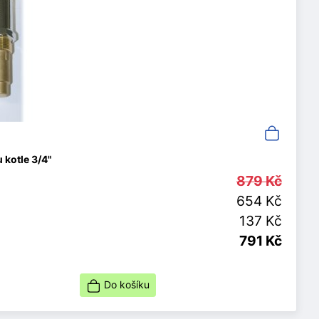
 kotle 3/4"
879 Kč
654 Kč
137 Kč
791 Kč
Do košíku