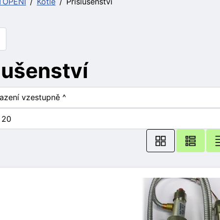
TOPENÍ
Kotle
Příslušenství
lušenství