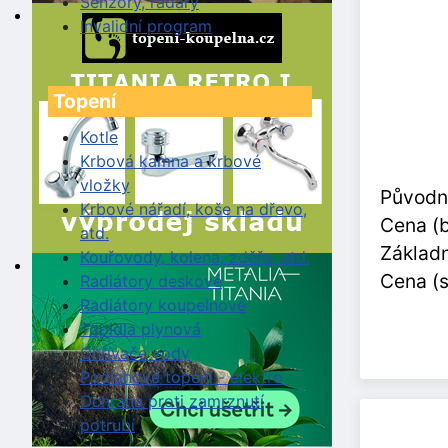
Senzory, radary
Invalidní program
Topení
Kotle
Krbová kamna a krbové
vložky
Původn
Krbové nářadí, koše na dřevo,
Cena (
atd.
Základn
Kouřovody, kolena, zděře, atd.
Cena (
Radiátory deskové
Radiátory koupelnové
Topidla plynová
Ohřívače vody
Podlahové topení - elektro
Ochrana proti zamrznutí
potrubí