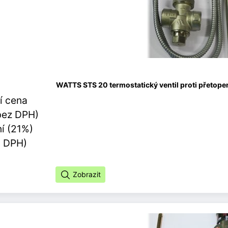
WATTS STS 20 termostatický ventil proti přetopen
í cena
bez DPH)
í (21%)
s DPH)
Zobrazit