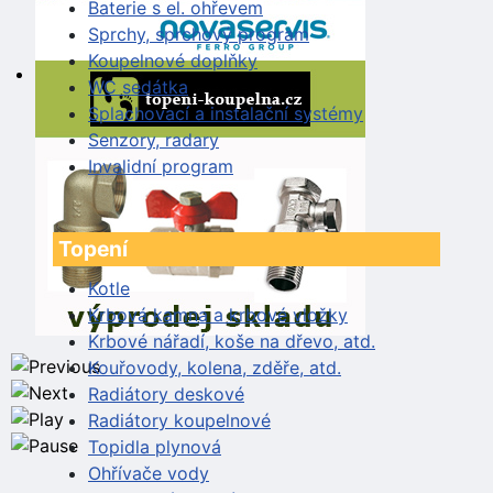
Baterie s el. ohřevem
Sprchy, sprchový program
Koupelnové doplňky
WC sedátka
Splachovací a instalační systémy
Senzory, radary
Invalidní program
Topení
Kotle
Krbová kamna a krbové vložky
Krbové nářadí, koše na dřevo, atd.
Kouřovody, kolena, zděře, atd.
Radiátory deskové
Radiátory koupelnové
Topidla plynová
Ohřívače vody