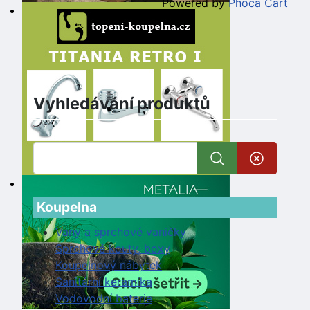
Powered by
Phoca Cart
Vyhledávání produktů
Koupelna
Vany a sprchové vaničky
Sprchové kouty, boxy
Koupelnový nábytek
Sanitární keramika
Vodovodní baterie