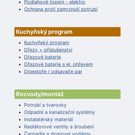
Podlahové topení - elektro
Ochrana proti zamrznutí potrubí
Kuchyňský program
Kuchyňský program
Dřezy + příslušenství
Dřezové baterie
Dřezové baterie s el. ohřevem
Digestoře / odsavače par
Rozvody/montáž
Potrubí a tvarovky
Odpadní a kanalizační systémy
Instalatérský materiál
Radiátorové ventily a šroubení
Čerpadla a domovní vodárny