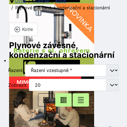
Úvod
TOPENÍ
Kotle
Plynové závěsné, kondenzační a stacionární
Kotle
Plynové závěsné,
kondenzační a stacionární
Řazení:
Zobrazit: