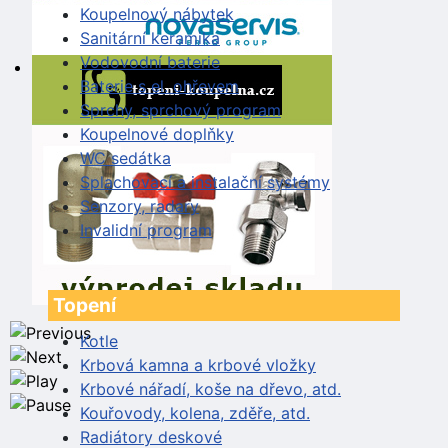
Koupelnový nábytek
Sanitární keramika
Vodovodní baterie
Baterie s el. ohřevem
Sprchy, sprchový program
Koupelnové doplňky
WC sedátka
Splachovací a instalační systémy
Senzory, radary
Invalidní program
Topení
Kotle
Krbová kamna a krbové vložky
Krbové nářadí, koše na dřevo, atd.
Kouřovody, kolena, zděře, atd.
Radiátory deskové