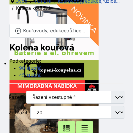
Úvod
TOPENÍ
Kouřovody,redukce,růžice...
Kolena kouřová
Kouřovody,redukce,růžice...
Kolena kouřová
Podkategorie:
90 stupňů
45 stupňů
Řazení:
Zobrazit: