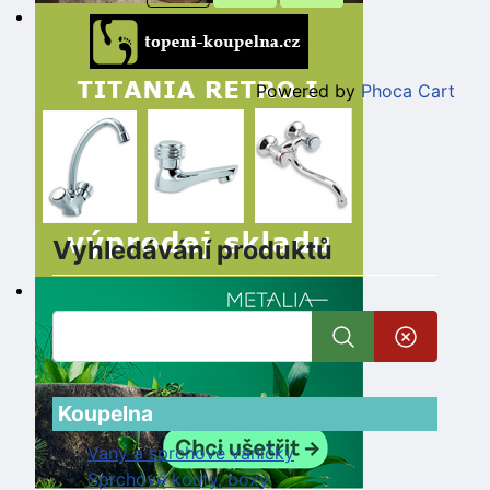
Powered by
Phoca Cart
Vyhledávání produktů
Koupelna
Vany a sprchové vaničky
Sprchové kouty, boxy