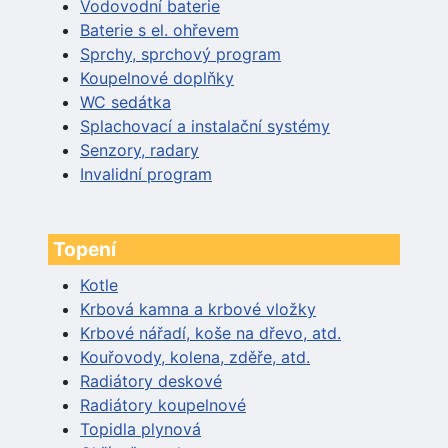
Vodovodní baterie
Baterie s el. ohřevem
Sprchy, sprchový program
Koupelnové doplňky
WC sedátka
Splachovací a instalační systémy
Senzory, radary
Invalidní program
Topení
Kotle
Krbová kamna a krbové vložky
Krbové nářadí, koše na dřevo, atd.
Kouřovody, kolena, zděře, atd.
Radiátory deskové
Radiátory koupelnové
Topidla plynová