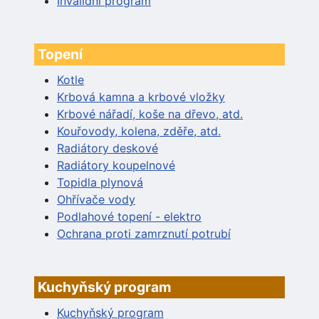
Invalidní program
Topení
Kotle
Krbová kamna a krbové vložky
Krbové nářadí, koše na dřevo, atd.
Kouřovody, kolena, zděře, atd.
Radiátory deskové
Radiátory koupelnové
Topidla plynová
Ohřívače vody
Podlahové topení - elektro
Ochrana proti zamrznutí potrubí
Kuchyňský program
Kuchyňský program