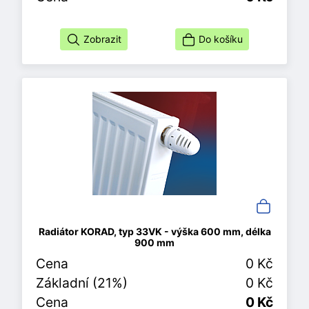
Zobrazit
Do košíku
Radiátor KORAD, typ 33VK - výška 600 mm, délka
900 mm
Cena
0 Kč
Základní (21%)
0 Kč
Cena
0 Kč