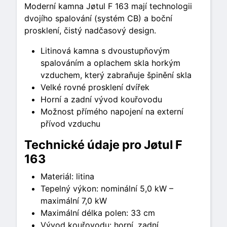
Moderní kamna Jøtul F 163 mají technologii
dvojího spalování (systém CB) a boční
prosklení, čistý nadčasový design.
Litinová kamna s dvoustupňovým
spalováním a oplachem skla horkým
vzduchem, který zabraňuje špinění skla
Velké rovné prosklení dvířek
Horní a zadní vývod kouřovodu
Možnost přímého napojení na externí
přívod vzduchu
Technické údaje pro Jøtul F
163
Materiál: litina
Tepelný výkon: nominální 5,0 kW –
maximální 7,0 kW
Maximální délka polen: 33 cm
Vývod kouřovodu: horní, zadní