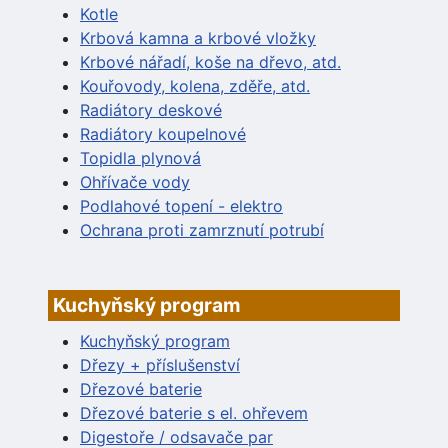
Kotle
Krbová kamna a krbové vložky
Krbové nářadí, koše na dřevo, atd.
Kouřovody, kolena, zděře, atd.
Radiátory deskové
Radiátory koupelnové
Topidla plynová
Ohřívače vody
Podlahové topení - elektro
Ochrana proti zamrznutí potrubí
Kuchyňský program
Kuchyňský program
Dřezy + příslušenství
Dřezové baterie
Dřezové baterie s el. ohřevem
Digestoře / odsavače par