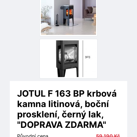
JOTUL F 163 BP krbová
kamna litinová, boční
prosklení, černý lak,
"DOPRAVA ZDARMA"
Původní cena
59.190 Kč