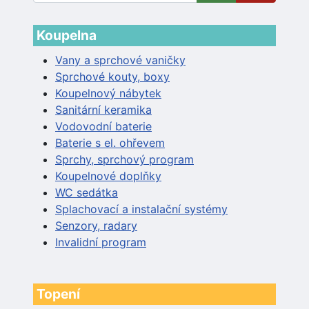
Koupelna
Vany a sprchové vaničky
Sprchové kouty, boxy
Koupelnový nábytek
Sanitární keramika
Vodovodní baterie
Baterie s el. ohřevem
Sprchy, sprchový program
Koupelnové doplňky
WC sedátka
Splachovací a instalační systémy
Senzory, radary
Invalidní program
Topení