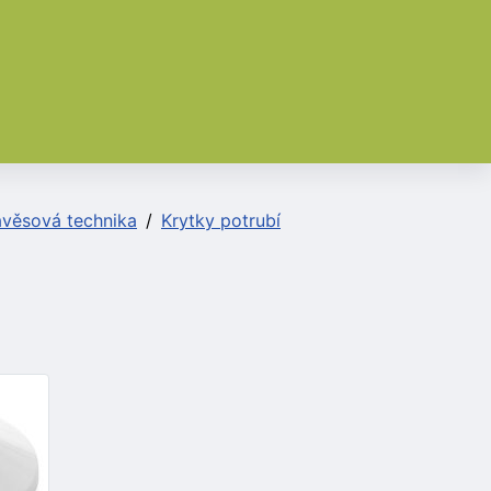
ávěsová technika
Krytky potrubí