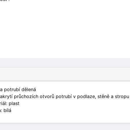
a potrubí dělená
akrytí průchozích otvorů potrubí v podlaze, stěně a stropu
iál: plast
: bílá