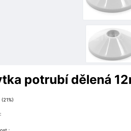
tka potrubí dělená 12
 (21%)
:
ost :