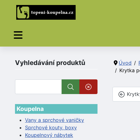
Vyhledávání produktů
Úvod
Krytka p
Krytk
Koupelna
Vany a sprchové vaničky
Sprchové kouty, boxy
Koupelnový nábytek