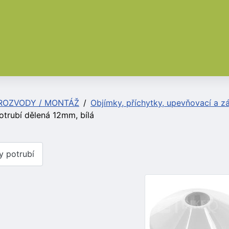
ROZVODY / MONTÁŽ
Objímky, příchytky, upevňovací a z
otrubí dělená 12mm, bílá
y potrubí