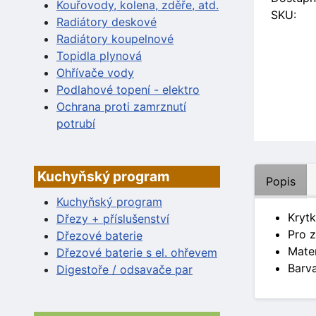
Kouřovody, kolena, zděře, atd.
SKU:
Radiátory deskové
Radiátory koupelnové
Topidla plynová
Ohřívače vody
Podlahové topení - elektro
Ochrana proti zamrznutí
potrubí
Kuchyňský program
Popis
Kuchyňský program
Krytk
Dřezy + příslušenství
Pro z
Dřezové baterie
Mater
Dřezové baterie s el. ohřevem
Barva
Digestoře / odsavače par