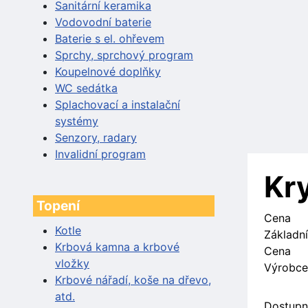
Sanitární keramika
Vodovodní baterie
Baterie s el. ohřevem
Sprchy, sprchový program
Koupelnové doplňky
WC sedátka
Splachovací a instalační
systémy
Senzory, radary
Invalidní program
Kry
Topení
Cena
Kotle
Základní
Krbová kamna a krbové
Cena
vložky
Výrobce
Krbové nářadí, koše na dřevo,
atd.
Dostupn