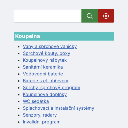
Koupelna
Vany a sprchové vaničky
Sprchové kouty, boxy
Koupelnový nábytek
Sanitární keramika
Vodovodní baterie
Baterie s el. ohřevem
Sprchy, sprchový program
Koupelnové doplňky
WC sedátka
Splachovací a instalační systémy
Senzory, radary
Invalidní program