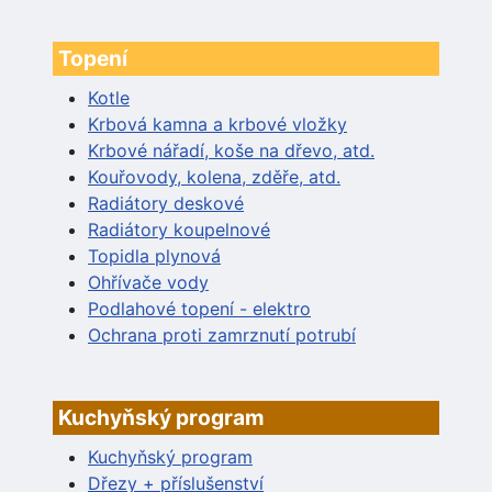
Topení
Kotle
Krbová kamna a krbové vložky
Krbové nářadí, koše na dřevo, atd.
Kouřovody, kolena, zděře, atd.
Radiátory deskové
Radiátory koupelnové
Topidla plynová
Ohřívače vody
Podlahové topení - elektro
Ochrana proti zamrznutí potrubí
Kuchyňský program
Kuchyňský program
Dřezy + příslušenství