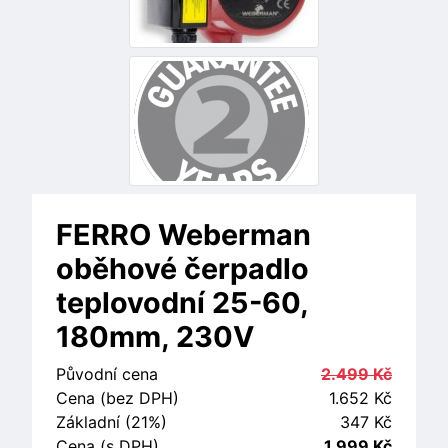
FERRO Weberman
oběhové čerpadlo
teplovodní 25-60,
180mm, 230V
Původní cena
2.499 Kč
Cena (bez DPH)
1.652 Kč
Základní (21%)
347 Kč
Cena (s DPH)
1.999 Kč