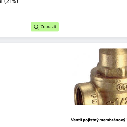
í (21%)
Zobrazit
Ventil pojistný membránový 