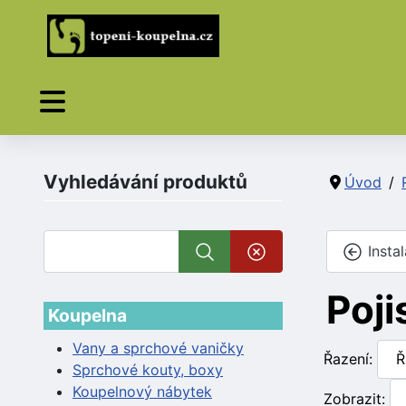
Vyhledávání produktů
Úvod
Instal
Poji
Koupelna
Vany a sprchové vaničky
Řazení:
Sprchové kouty, boxy
Koupelnový nábytek
Zobrazit: