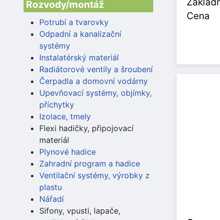
Základn
Rozvody/montáž
Cena
Potrubí a tvarovky
Odpadní a kanalizační
systémy
Instalatérský materiál
Radiátorové ventily a šroubení
Čerpadla a domovní vodárny
Upevňovací systémy, objímky,
příchytky
Izolace, tmely
Flexi hadičky, připojovací
materiál
Plynové hadice
Zahradní program a hadice
Ventilační systémy, výrobky z
plastu
Nářadí
Sifony, vpusti, lapače,