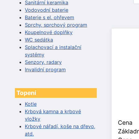
Sanitární keramika
Vodovodní baterie
Baterie s el. ohřevem
Sprchy, sprchový program
Koupelnové doplňky
WC sedátka
Splachovací a instalační
systémy
Senzory, radary
Invalidní program
Topení
Kotle
Krbová kamna a krbové
vložky
Cena
Krbové nářadí, koše na dřevo,
Základn
atd.