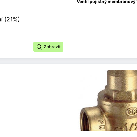
Ventil pojistný membránový 1
í (21%)
Zobrazit