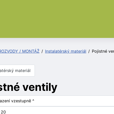
ROZVODY / MONTÁŽ
Instalatérský materiál
Pojistné ven
atérský materiál
stné ventily