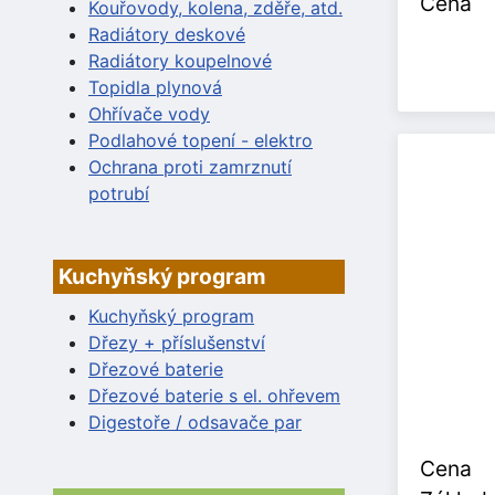
Cena
Kouřovody, kolena, zděře, atd.
Radiátory deskové
Radiátory koupelnové
Topidla plynová
Ohřívače vody
Podlahové topení - elektro
Ochrana proti zamrznutí
potrubí
Kuchyňský program
Kuchyňský program
Dřezy + příslušenství
Dřezové baterie
Dřezové baterie s el. ohřevem
Digestoře / odsavače par
Cena