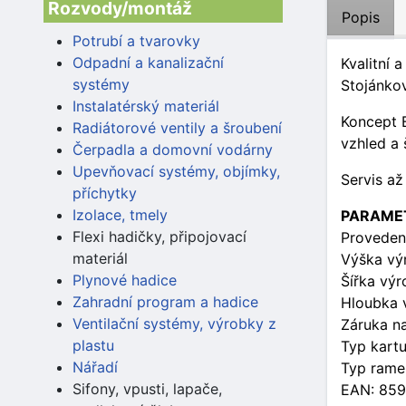
Rozvody/montáž
Popis
Potrubí a tvarovky
Odpadní a kanalizační
Kvalitní 
systémy
Stojánko
Instalatérský materiál
Koncept 
Radiátorové ventily a šroubení
vzhled a 
Čerpadla a domovní vodárny
Upevňovací systémy, objímky,
Servis a
příchytky
Izolace, tmely
PARAME
Flexi hadičky, připojovací
Provedení
materiál
Výška vý
Plynové hadice
Šířka vý
Zahradní program a hadice
Hloubka 
Ventilační systémy, výrobky z
Záruka na
plastu
Typ kart
Nářadí
Typ ramen
Sifony, vpusti, lapače,
EAN: 85