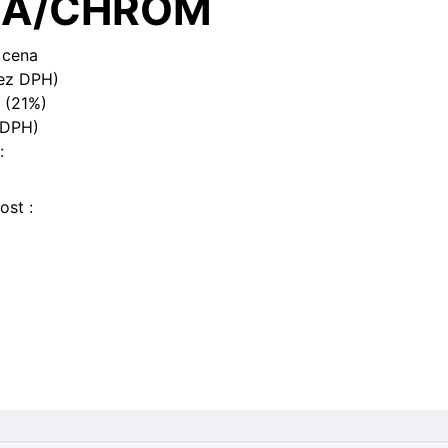
LÁ/CHROM
 cena
ez DPH)
 (21%)
 DPH)
:
ost :