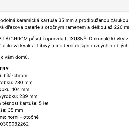
a odolná keramická kartuše 35 mm s prodlouženou zárukou 5
vá dřezová baterie s otočným ramenem a délkou až 220 mm.
BÍLÁ/CHROM působí opravdu LUXUSNĚ. Dokonalé křivky ze s
špičková kvalita. Líbivý a moderní design rovných a oblých
ž k vám domů.
TRY
: bílá-chrom
robku: 280 mm
robku: 104 mm
výrobku: 239 mm
 těsnost kartuše: 5 let
uše: 35 mm
e: horní - otočné
90309082262