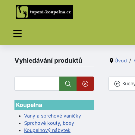
Vyhledávání produktů
Úvod
Kuchy
Koupelna
Vany a sprchové vaničky
Sprchové kouty, boxy
Koupelnový nábytek