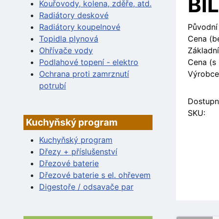
BÍ
Kouřovody, kolena, zděře, atd.
Radiátory deskové
Radiátory koupelnové
Původní
Topidla plynová
Cena (b
Ohřívače vody
Základní
Podlahové topení - elektro
Cena (s
Ochrana proti zamrznutí
Výrobce
potrubí
Dostupn
SKU:
Kuchyňský program
Kuchyňský program
Dřezy + příslušenství
Dřezové baterie
Dřezové baterie s el. ohřevem
Digestoře / odsavače par