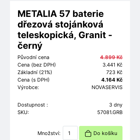
METALIA 57 baterie
dřezová stojánková
teleskopická, Granit -
černý
Původní cena
4.899 Kč
Cena (bez DPH)
3.441 Kč
Základní (21%)
723 Kč
Cena (s DPH)
4.164 Kč
Výrobce:
NOVASERVIS
Dostupnost :
3 dny
SKU:
57081.GRB
Množství:
Do košíku