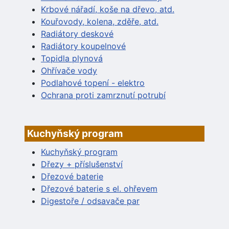
Krbové nářadí, koše na dřevo, atd.
Kouřovody, kolena, zděře, atd.
Radiátory deskové
Radiátory koupelnové
Topidla plynová
Ohřívače vody
Podlahové topení - elektro
Ochrana proti zamrznutí potrubí
Kuchyňský program
Kuchyňský program
Dřezy + příslušenství
Dřezové baterie
Dřezové baterie s el. ohřevem
Digestoře / odsavače par