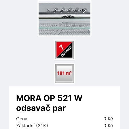
MORA OP 521 W
odsavač par
Cena
0 Kč
Základní (21%)
0 Kč