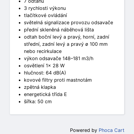
7 odtahů
3 rychlosti výkonu
tlačítkové ovládání
světelná signalizace provozu odsavače
přední skleněná náběhová lišta
odtah boční levý a pravý, horní, zadní
střední, zadní levý a pravý ø 100 mm
nebo recirkulace
výkon odsavače 148–181 m3/h
osvětlení 1x 28 W
hlučnost: 64 dB(A)
kovové filtry proti mastnotám
zpětná klapka
energetická třída E
šířka: 50 cm
Powered by
Phoca Cart