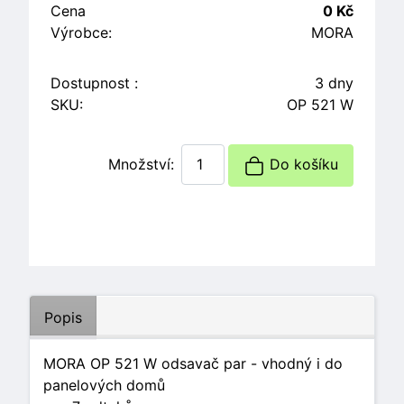
Cena
0 Kč
Výrobce:
MORA
Dostupnost :
3 dny
SKU:
OP 521 W
Množství:
Do košíku
Popis
MORA OP 521 W odsavač par - vhodný i do
panelových domů