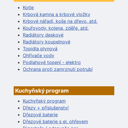
Kotle
Krbová kamna a krbové vložky
Krbové nářadí, koše na dřevo, atd.
Kouřovody, kolena, zděře, atd.
Radiátory deskové
Radiátory koupelnové
Topidla plynová
Ohřívače vody
Podlahové topení - elektro
Ochrana proti zamrznutí potrubí
Kuchyňský program
Kuchyňský program
Dřezy + příslušenství
Dřezové baterie
Dřezové baterie s el. ohřevem